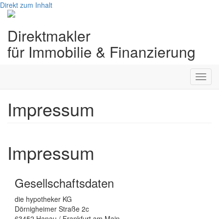
Direkt zum Inhalt
Direktmakler
für Immobilie & Finanzierung
Toggl
navig
Impressum
Impressum
Gesellschaftsdaten
die hypotheker KG
Dörnigheimer Straße 2c
63452 Hanau / Frankfurt am Main