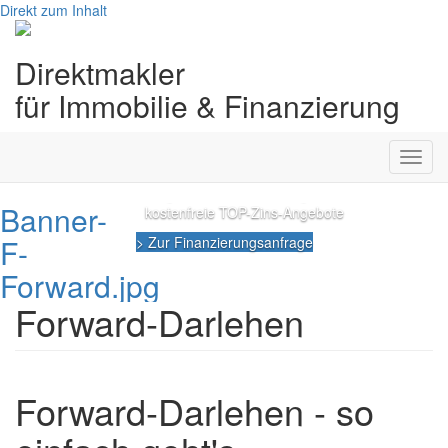
Direkt zum Inhalt
Forward-Darlehen
Direktmakler
zu TOP-Online-
für Immobilie & Finanzierung
Konditionen
Toggl
persönliche Beratung
navig
regionale Sonderkontingente
Banner-
kostenfreie TOP-Zins-Angebote
F-
> Zur Finanzierungsanfrage
Forward.jpg
Forward-Darlehen
Forward-Darlehen - so