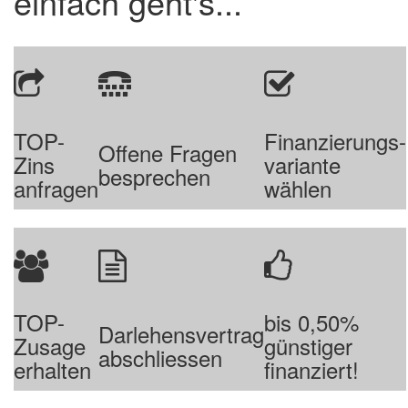
einfach geht's...
TOP-
Finanzierungs-
Offene Fragen
Zins
variante
besprechen
anfragen
wählen
TOP-
bis 0,50%
Darlehensvertrag
Zusage
günstiger
abschliessen
erhalten
finanziert!